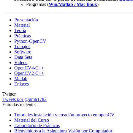
Programas (
Win/Matlab / Mac-linux
)
Presentación
Material
Teoría
Prácticas
Python-OpenCV
Trabajos
Software
Data Sets
Videos
OpenCV4-C++
OpenCV2-C++
Matlab
Enlaces
Twitter
Tweets por @umh1782
Entradas recientes
Tutoriales instalación y creación proyecto en openCV
Material del Curso
Laboratorio de Prácticas
Bienvenidos a la Asignatura Visión por Computador