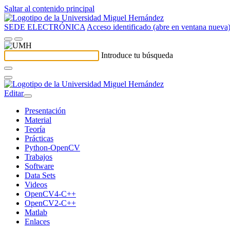
Saltar al contenido principal
SEDE ELECTRÓNICA
Acceso identificado (abre en ventana nueva
Introduce tu búsqueda
Editar
Presentación
Material
Teoría
Prácticas
Python-OpenCV
Trabajos
Software
Data Sets
Videos
OpenCV4-C++
OpenCV2-C++
Matlab
Enlaces