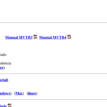
Manual MVTB3
Manual MVTB4
trado
ondencia
nux
)
orial
)
ndows
) (
Mac
) (
linux
)
iado
,