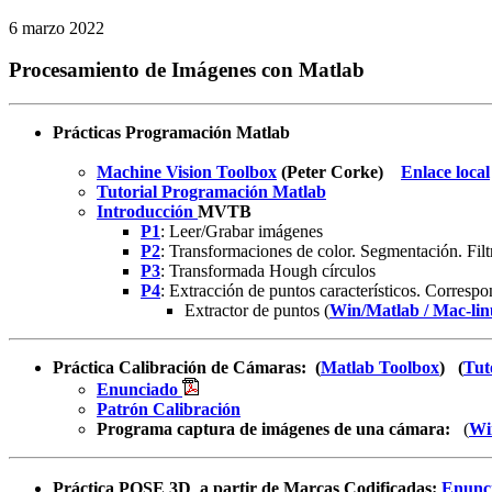
6 marzo 2022
Procesamiento de Imágenes con Matlab
Prácticas Programación Matlab
Machine Vision Toolbox
(Peter Corke)
Enlace local
Tutorial Programación Matlab
Introducción
MVTB
P1
: Leer/Grabar imágenes
P2
: Transformaciones de color. Segmentación. Fil
P3
: Transformada Hough círculos
P4
: Extracción de puntos característicos. Corresp
Extractor de puntos (
Win/Matlab / Mac-li
Práctica Calibración de Cámaras: (
Matlab Toolbox
) (
Tut
Enunciado
Patrón Calibración
Programa captura de imágenes de una cámara:
(
Wi
Práctica POSE 3D a partir de Marcas Codificadas:
Enunc